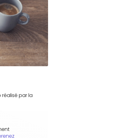
éalisé par la
ment
prenez