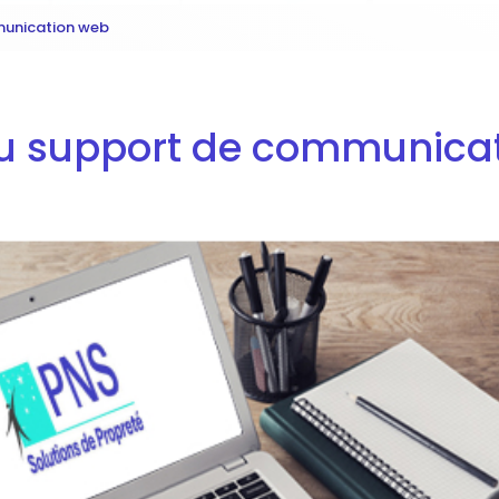
unication web
 support de communica