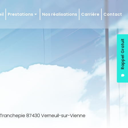
il
Prestations
Nos réalisations
Carrière
Contact
 en état
en régulier
Rappel Gratuit
ie et façade
e Tranchepie 87430 Verneuil-sur-Vienne