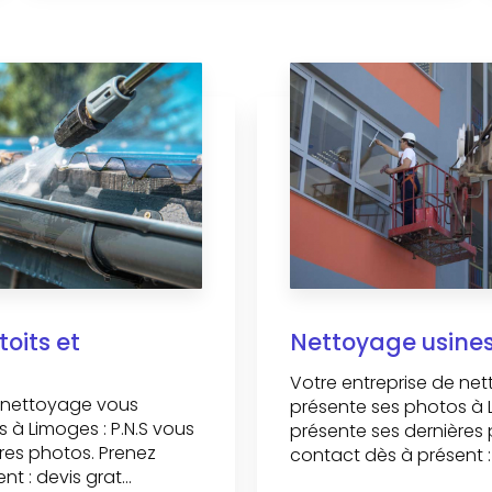
oits et
Nettoyage usine
Votre entreprise de ne
e nettoyage vous
présente ses photos à L
 à Limoges : P.N.S vous
présente ses dernières 
res photos. Prenez
contact dès à présent : 
t : devis grat...