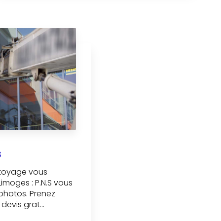
s
ttoyage vous
imoges : P.N.S vous
photos. Prenez
devis grat...