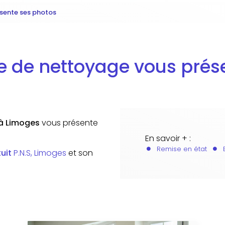
ésente ses photos
se de nettoyage vous prés
 à Limoges
vous présente
En savoir + :
Remise en état
uit
P.N.S, Limoges
et son