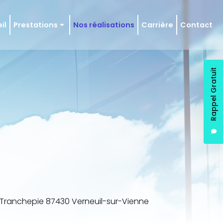
il
Prestations
Nos réalisations
Carrière
Contact
 en état
en régulier
Rappel Gratuit
ie et façade
e Tranchepie 87430 Verneuil-sur-Vienne