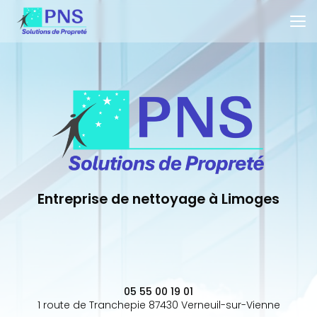
Aller
au
contenu
principal
Entreprise de nettoyage à Limoges
05 55 00 19 01
1 route de Tranchepie 87430 Verneuil-sur-Vienne