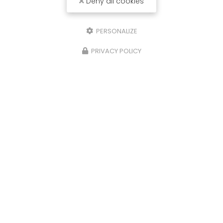
Deny all cookies
PERSONALIZE
PRIVACY POLICY
29/10/2025
Nettoyage de caveaux et de pierres
tombales à Limoges
Chez
P.N.S
, nous comprenons l'importance de
préserver la dignité et l'intégrité des lieux de
repos éternels. C'est pourquoi nous offrons des
services spécialisés de
nettoyage…
Toute l'actualité