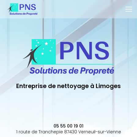
Aller
au
contenu
principal
Entreprise de nettoyage à Limoges
05 55 00 19 01
1 route de Tranchepie 87430 Verneuil-sur-Vienne