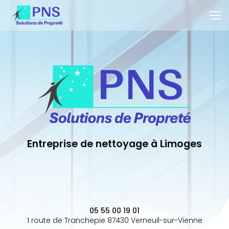
Aller
au
contenu
principal
Entreprise de nettoyage à Limoges
05 55 00 19 01
1 route de Tranchepie 87430 Verneuil-sur-Vienne