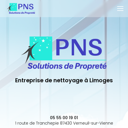
Aller
au
contenu
principal
Entreprise de nettoyage à Limoges
05 55 00 19 01
1 route de Tranchepie 87430 Verneuil-sur-Vienne