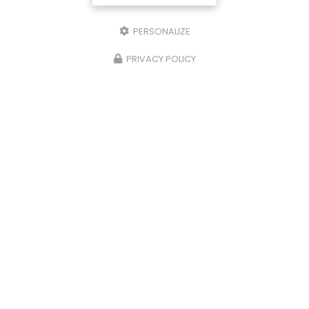
PERSONALIZE
PRIVACY POLICY
29/10/2025
Nettoyage de caveaux et de pierres
tombales à Limoges
Chez
P.N.S
, nous comprenons l'importance de
préserver la dignité et l'intégrité des lieux de
repos éternels. C'est pourquoi nous offrons des
services spécialisés de
nettoyage…
Toute l'actualité