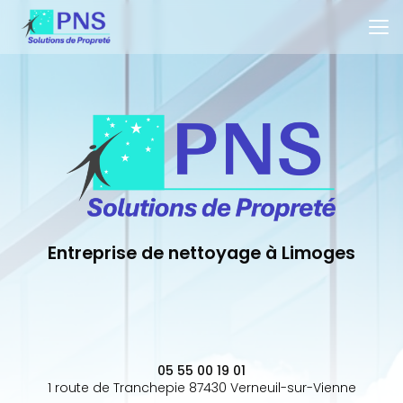
Aller
au
contenu
principal
Entreprise de nettoyage à Limoges
05 55 00 19 01
1 route de Tranchepie 87430 Verneuil-sur-Vienne