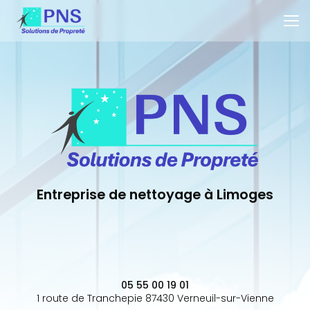
Aller
au
contenu
principal
Entreprise de nettoyage à Limoges
05 55 00 19 01
1 route de Tranchepie 87430 Verneuil-sur-Vienne