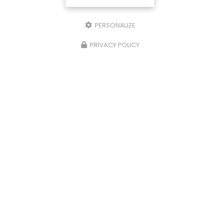
PERSONALIZE
PRIVACY POLICY
29/10/2025
Nettoyage de caveaux et de pierres
tombales à Limoges
Chez
P.N.S
, nous comprenons l'importance de
préserver la dignité et l'intégrité des lieux de
repos éternels. C'est pourquoi nous offrons des
services spécialisés de
nettoyage…
Toute l'actualité