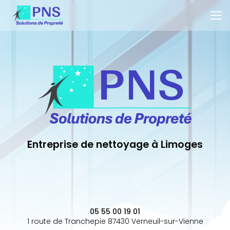
Aller
au
contenu
principal
Entreprise de nettoyage à Limoges
05 55 00 19 01
1 route de Tranchepie 87430 Verneuil-sur-Vienne