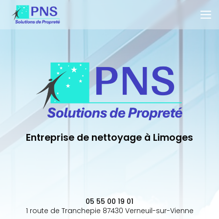
Aller
au
contenu
principal
Entreprise de nettoyage à Limoges
05 55 00 19 01
1 route de Tranchepie 87430 Verneuil-sur-Vienne