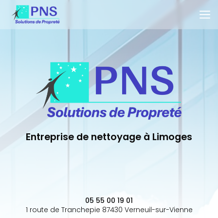
Aller
au
contenu
principal
Entreprise de nettoyage à Limoges
05 55 00 19 01
1 route de Tranchepie 87430 Verneuil-sur-Vienne