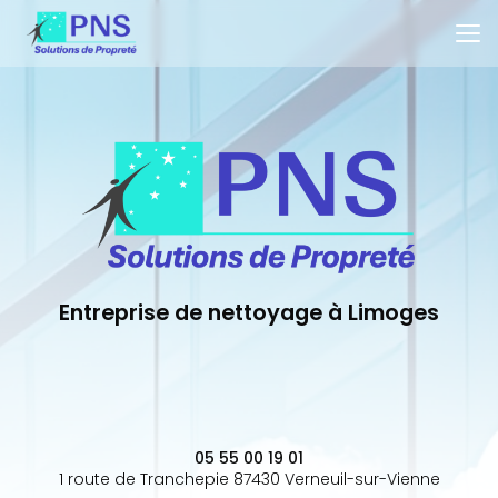
Aller
au
contenu
principal
Entreprise de nettoyage à Limoges
05 55 00 19 01
1 route de Tranchepie 87430 Verneuil-sur-Vienne