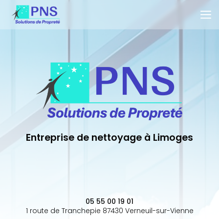
Aller
au
contenu
principal
Entreprise de nettoyage à Limoges
05 55 00 19 01
1 route de Tranchepie 87430 Verneuil-sur-Vienne