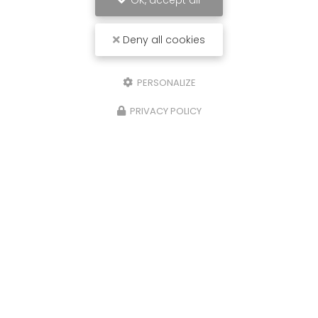
OK, accept all
Deny all cookies
PERSONALIZE
PRIVACY POLICY
29/10/2025
Nettoyage de caveaux et de pierres
tombales à Limoges
Chez
P.N.S
, nous comprenons l'importance de
préserver la dignité et l'intégrité des lieux de
repos éternels. C'est pourquoi nous offrons des