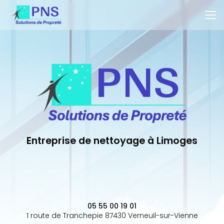
Aller
au
contenu
principal
Entreprise de nettoyage à Limoges
05 55 00 19 01
1 route de Tranchepie 87430 Verneuil-sur-Vienne