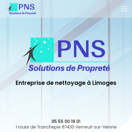
Aller
au
contenu
principal
Entreprise de nettoyage à Limoges
05 55 00 19 01
1 route de Tranchepie 87430 Verneuil-sur-Vienne