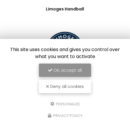
Limoges Handball
This site uses cookies and gives you control over
what you want to activate
OK, accept all
Deny all cookies
Limoges Foot
PERSONALIZE
PRIVACY POLICY