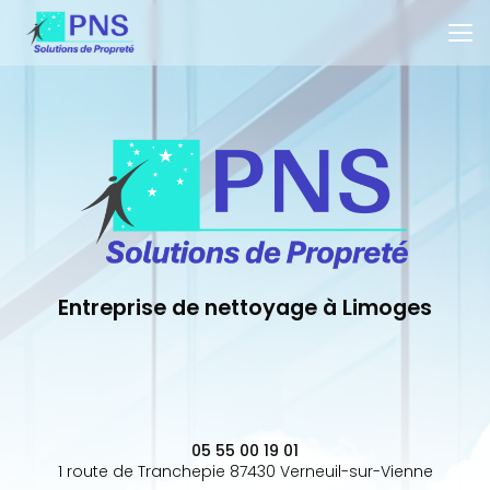
Aller
au
contenu
principal
Entreprise de nettoyage à Limoges
05 55 00 19 01
1 route de Tranchepie 87430 Verneuil-sur-Vienne