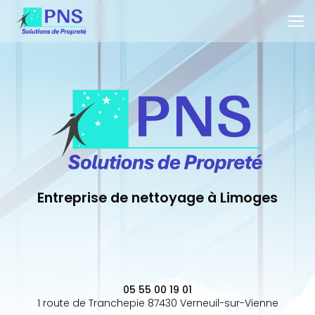
Aller
au
contenu
principal
Entreprise de nettoyage à Limoges
05 55 00 19 01
1 route de Tranchepie 87430 Verneuil-sur-Vienne