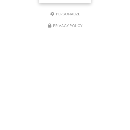
PERSONALIZE
PRIVACY POLICY
29/10/2025
Nettoyage de caveaux et de pierres
tombales à Limoges
Chez
P.N.S
, nous comprenons l'importance de
préserver la dignité et l'intégrité des lieux de
repos éternels. C'est pourquoi nous offrons des
services spécialisés de
nettoyage…
Toute l'actualité