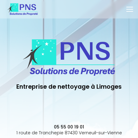
Aller
au
contenu
principal
Entreprise de nettoyage à Limoges
05 55 00 19 01
1 route de Tranchepie 87430 Verneuil-sur-Vienne