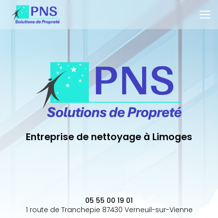
Aller
au
contenu
principal
Entreprise de nettoyage à Limoges
05 55 00 19 01
1 route de Tranchepie 87430 Verneuil-sur-Vienne