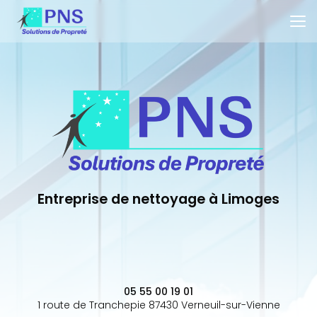
Aller
au
contenu
principal
Entreprise de nettoyage à Limoges
05 55 00 19 01
1 route de Tranchepie 87430 Verneuil-sur-Vienne