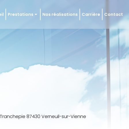
il
Prestations
Nos réalisations
Carrière
Contact
 en état
en régulier
ie et façade
e Tranchepie 87430 Verneuil-sur-Vienne