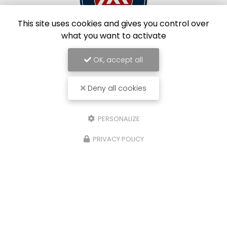
This site uses cookies and gives you control over
what you want to activate
OK, accept all
Limoges Foot
Deny all cookies
PERSONALIZE
PRIVACY POLICY