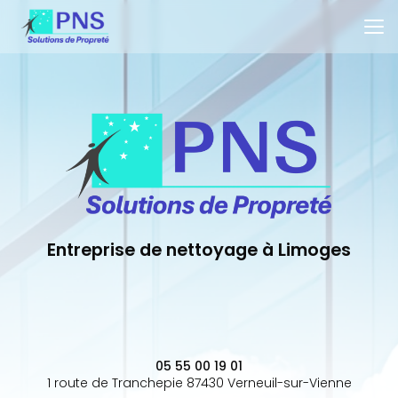
Aller
au
contenu
principal
Entreprise de nettoyage à Limoges
05 55 00 19 01
1 route de Tranchepie 87430 Verneuil-sur-Vienne