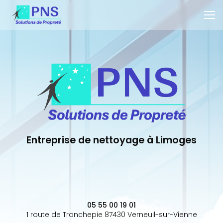
Aller
au
contenu
principal
Entreprise de nettoyage à Limoges
05 55 00 19 01
1 route de Tranchepie 87430 Verneuil-sur-Vienne