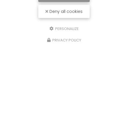
Deny all cookies
PERSONALIZE
PRIVACY POLICY
29/10/2025
Nettoyage de caveaux et de pierres
tombales à Limoges
Chez
P.N.S
, nous comprenons l'importance de
préserver la dignité et l'intégrité des lieux de
repos éternels. C'est pourquoi nous offrons des
services spécialisés de
nettoyage…