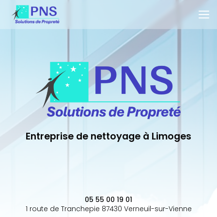
Aller
au
contenu
principal
Entreprise de nettoyage à Limoges
05 55 00 19 01
1 route de Tranchepie 87430 Verneuil-sur-Vienne