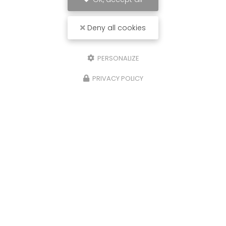
Deny all cookies
PERSONALIZE
PRIVACY POLICY
29/10/2025
Nettoyage de caveaux et de pierres
tombales à Limoges
Chez
P.N.S
, nous comprenons l'importance de
préserver la dignité et l'intégrité des lieux de
repos éternels. C'est pourquoi nous offrons des