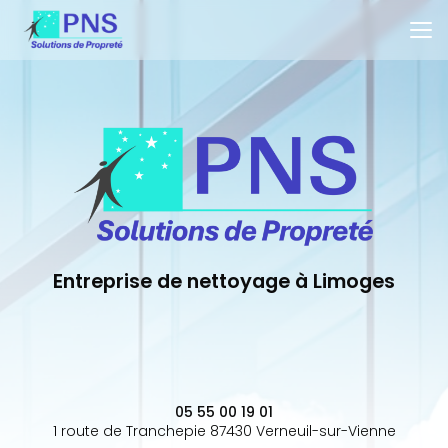
Aller
au
contenu
principal
Entreprise de nettoyage à Limoges
05 55 00 19 01
1 route de Tranchepie 87430 Verneuil-sur-Vienne