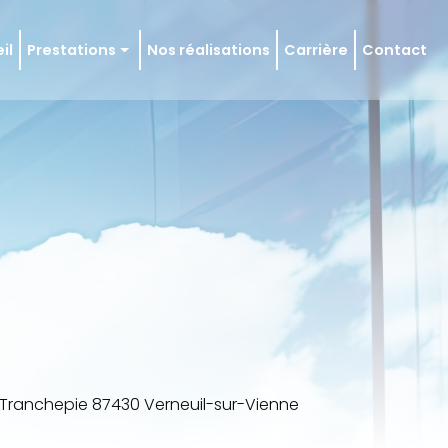
il
Prestations
Nos réalisations
Carrière
Contact
 en état
en régulier
ie et façade
e Tranchepie 87430 Verneuil-sur-Vienne