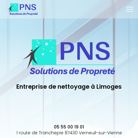
Aller
au
contenu
principal
Entreprise de nettoyage à Limoges
05 55 00 19 01
1 route de Tranchepie 87430 Verneuil-sur-Vienne